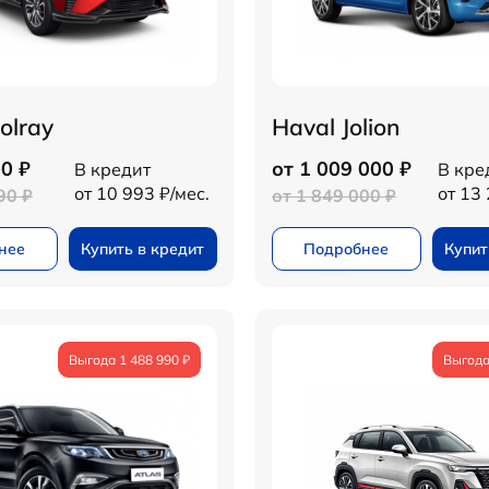
olray
Haval Jolion
0 ₽
от 1 009 000 ₽
В кредит
В кре
от 10 993 ₽/мес.
от 13 
90 ₽
от 1 849 000 ₽
нее
Купить в кредит
Подробнее
Купит
Выгода 1 488 990 ₽
Выгода