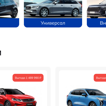
Универсал
Вн
и
Выгода 1 489 990 ₽
Выгода