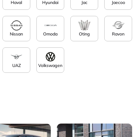
Haval
Hyundai
Jac
Jaecoo
Nissan
Omoda
Oting
Ravon
UAZ
Volkswagen