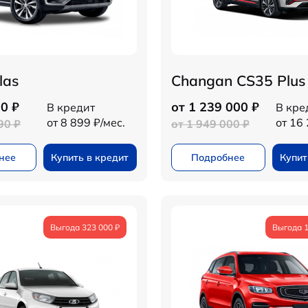
las
Changan CS35 Plu
0 ₽
от 1 239 000 ₽
В кредит
В кре
от 8 899 ₽/мес.
от 16 
90 ₽
от 1 949 000 ₽
нее
Купить в кредит
Подробнее
Купит
Выгода 323 000 ₽
Выгода 1