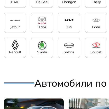
BAIC
BelGee
Changan
Chery
Jetour
Kaiyi
Kia
Lada
Renault
Skoda
Solaris
Souast
Автомобили по 