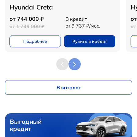
Hyundai Creta
H
от 744 000 ₽
от
В кредит
от 9 737 ₽/мес.
от 1 749 000 ₽
от
Подробнее
Купить в кредит
В каталог
Выгодный
кредит