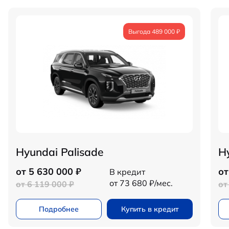
Выгода 489 000 ₽
Hyundai Palisade
H
от 5 630 000 ₽
от
В кредит
от 73 680 ₽/мес.
от 6 119 000 ₽
от
Подробнее
Купить в кредит